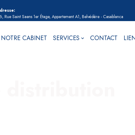
dresse:
6, Rue Saint Saens 1er Étage, Appartement A1, Belvédère - Casablanca
NOTRE CABINET
SERVICES
CONTACT
LIE
 distribution